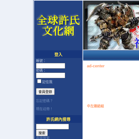
登入
帳號：
ad-center
密碼：
記住我
忘記密碼？
中左連結組
現在註冊！
許氏網內搜尋
高級搜索