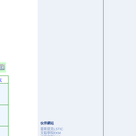
六
伙伴網站
雷斯提克LSTIC
文韜學院EKM