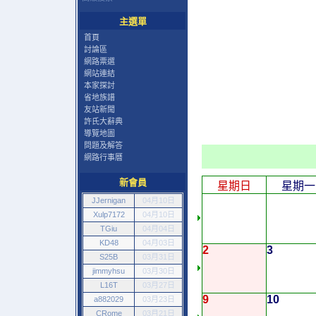
主選單
首頁
討論區
網路票選
網站連結
本家探討
省地族譜
友站新聞
許氏大辭典
導覽地圖
問題及解答
網路行事曆
新會員
星期日
星期一
JJernigan
04月10日
Xulp7172
04月10日
TGiu
04月04日
KD48
04月03日
2
3
S25B
03月31日
jimmyhsu
03月30日
L16T
03月27日
9
10
a882029
03月23日
CRome
03月21日