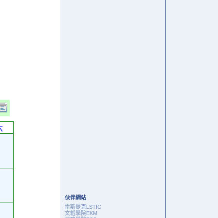
六
伙伴網站
雷斯提克LSTIC
文韜學院EKM