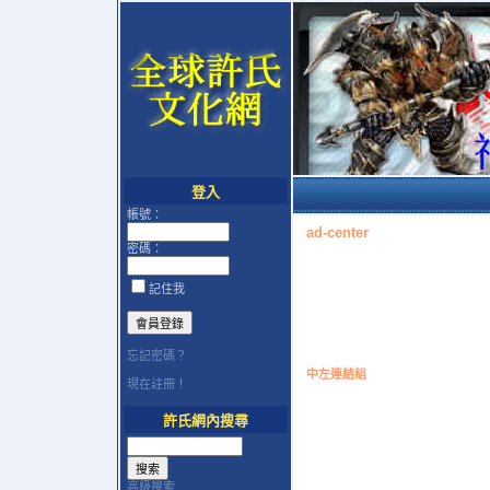
登入
帳號：
ad-center
密碼：
記住我
忘記密碼？
中左連結組
現在註冊！
許氏網內搜尋
高級搜索