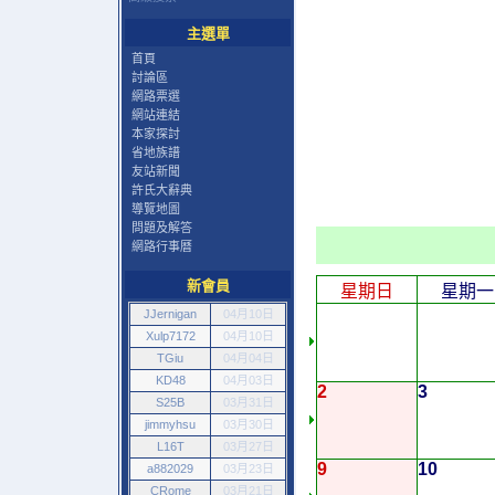
主選單
首頁
討論區
網路票選
網站連結
本家探討
省地族譜
友站新聞
許氏大辭典
導覽地圖
問題及解答
網路行事曆
新會員
星期日
星期一
JJernigan
04月10日
Xulp7172
04月10日
TGiu
04月04日
KD48
04月03日
2
3
S25B
03月31日
jimmyhsu
03月30日
L16T
03月27日
9
10
a882029
03月23日
CRome
03月21日