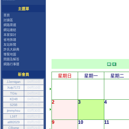
主選單
首頁
討論區
網路票選
網站連結
本家探討
省地族譜
友站新聞
許氏大辭典
導覽地圖
問題及解答
網路行事曆
新會員
星期日
星期一
星期二
JJernigan
04月10日
Xulp7172
04月10日
TGiu
04月04日
KD48
04月03日
2
3
4
S25B
03月31日
jimmyhsu
03月30日
L16T
03月27日
9
10
11
a882029
03月23日
CRome
03月21日