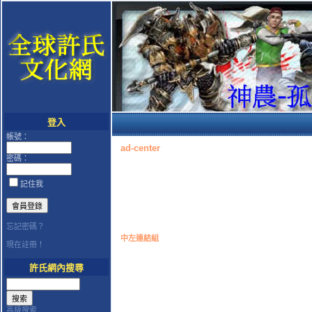
登入
帳號：
ad-center
密碼：
記住我
忘記密碼？
中左連結組
現在註冊！
許氏網內搜尋
高級搜索