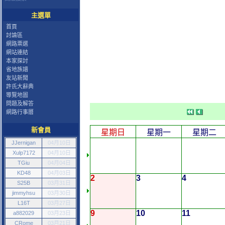
主選單
首頁
討論區
網路票選
網站連結
本家探討
省地族譜
友站新聞
許氏大辭典
導覽地圖
問題及解答
網路行事曆
新會員
星期日
星期一
星期二
JJernigan
04月10日
Xulp7172
04月10日
TGiu
04月04日
KD48
04月03日
2
3
4
S25B
03月31日
jimmyhsu
03月30日
L16T
03月27日
9
10
11
a882029
03月23日
CRome
03月21日