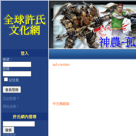
登入
帳號：
ad-center
密碼：
記住我
忘記密碼？
中左連結組
現在註冊！
許氏網內搜尋
高級搜索