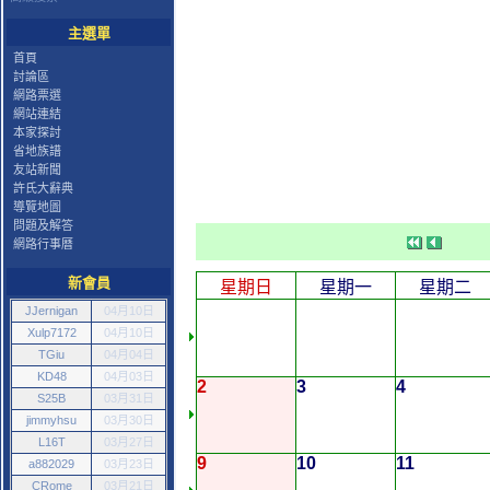
主選單
首頁
討論區
網路票選
網站連結
本家探討
省地族譜
友站新聞
許氏大辭典
導覽地圖
問題及解答
網路行事曆
新會員
星期日
星期一
星期二
JJernigan
04月10日
Xulp7172
04月10日
TGiu
04月04日
KD48
04月03日
2
3
4
S25B
03月31日
jimmyhsu
03月30日
L16T
03月27日
9
10
11
a882029
03月23日
CRome
03月21日