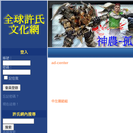
登入
帳號：
ad-center
密碼：
記住我
忘記密碼？
中左連結組
現在註冊！
許氏網內搜尋
高級搜索