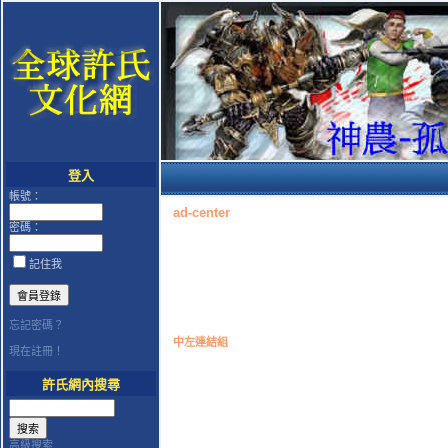
登入
帳號：
ad-center
密碼：
記住我
忘記密碼？
中左連結組
現在註冊！
許氏網內搜尋
高級搜索