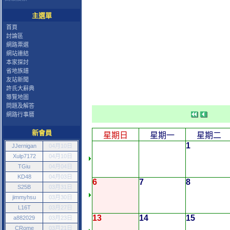
主選單
首頁
討論區
網路票選
網站連結
本家探討
省地族譜
友站新聞
許氏大辭典
導覽地圖
問題及解答
網路行事曆
新會員
星期日
星期一
星期二
1
JJernigan
04月10日
Xulp7172
04月10日
TGiu
04月04日
KD48
04月03日
6
7
8
S25B
03月31日
jimmyhsu
03月30日
L16T
03月27日
13
14
15
a882029
03月23日
CRome
03月21日