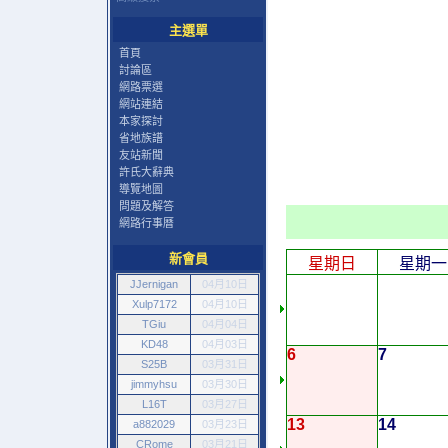
主選單
首頁
討論區
網路票選
網站連結
本家探討
省地族譜
友站新聞
許氏大辭典
導覽地圖
問題及解答
網路行事曆
新會員
星期日
星期一
JJernigan
04月10日
Xulp7172
04月10日
TGiu
04月04日
KD48
04月03日
6
7
S25B
03月31日
jimmyhsu
03月30日
L16T
03月27日
13
14
a882029
03月23日
CRome
03月21日