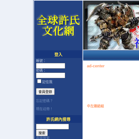
登入
帳號：
ad-center
密碼：
記住我
忘記密碼？
中左連結組
現在註冊！
許氏網內搜尋
高級搜索