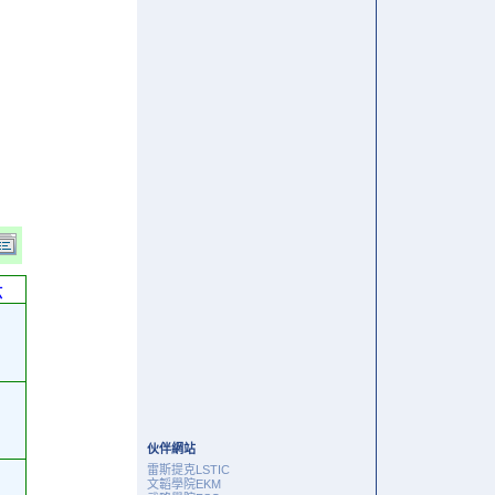
六
伙伴網站
雷斯提克LSTIC
文韜學院EKM