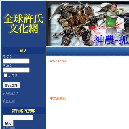
登入
帳號：
ad-center
密碼：
記住我
忘記密碼？
中左連結組
現在註冊！
許氏網內搜尋
高級搜索