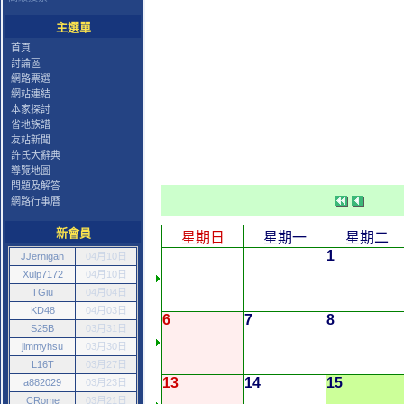
主選單
首頁
討論區
網路票選
網站連結
本家探討
省地族譜
友站新聞
許氏大辭典
導覽地圖
問題及解答
網路行事曆
新會員
星期日
星期一
星期二
1
JJernigan
04月10日
Xulp7172
04月10日
TGiu
04月04日
KD48
04月03日
6
7
8
S25B
03月31日
jimmyhsu
03月30日
L16T
03月27日
13
14
15
a882029
03月23日
CRome
03月21日