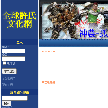
登入
帳號：
ad-center
密碼：
記住我
忘記密碼？
中左連結組
現在註冊！
許氏網內搜尋
高級搜索