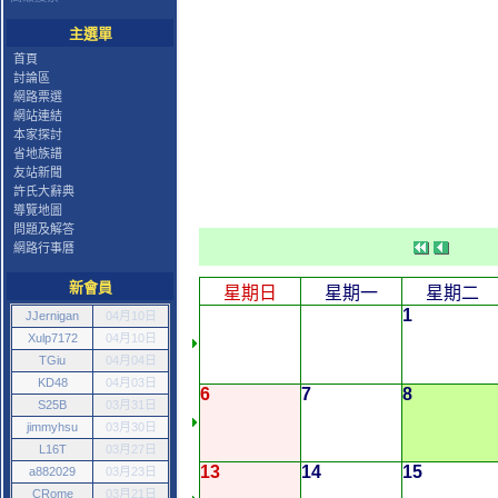
主選單
首頁
討論區
網路票選
網站連結
本家探討
省地族譜
友站新聞
許氏大辭典
導覽地圖
問題及解答
網路行事曆
新會員
星期日
星期一
星期二
1
JJernigan
04月10日
Xulp7172
04月10日
TGiu
04月04日
KD48
04月03日
6
7
8
S25B
03月31日
jimmyhsu
03月30日
L16T
03月27日
13
14
15
a882029
03月23日
CRome
03月21日