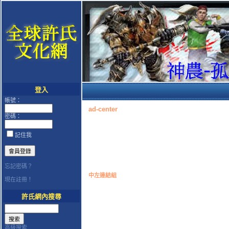
登入
帳號：
ad-center
密碼：
記住我
忘記密碼？
中左連結組
現在註冊！
許氏網內搜尋
高級搜索