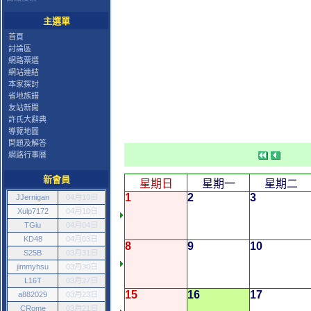
主選單
首頁
討論區
網路票選
網站連結
本家探討
省地族譜
友站新聞
許氏大辭典
導覽地圖
問題及解答
網路行事曆
新會員
星期日
星期一
星期二
1
2
3
JJernigan
04月10日
Xulp7172
04月10日
TGiu
04月04日
KD48
04月03日
8
9
10
S25B
03月31日
jimmyhsu
03月30日
L16T
03月27日
15
16
17
a882029
03月23日
CRome
03月21日