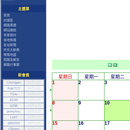
主選單
首頁
討論區
網路票選
網站連結
本家探討
省地族譜
友站新聞
許氏大辭典
導覽地圖
問題及解答
網路行事曆
新會員
星期日
星期一
星期二
1
2
3
JJernigan
04月10日
Xulp7172
04月10日
TGiu
04月04日
KD48
04月03日
8
9
10
S25B
03月31日
jimmyhsu
03月30日
L16T
03月27日
15
16
17
a882029
03月23日
CRome
03月21日