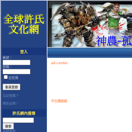
登入
帳號：
ad-center
密碼：
記住我
忘記密碼？
中左連結組
現在註冊！
許氏網內搜尋
高級搜索