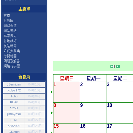
主選單
首頁
討論區
網路票選
網站連結
本家探討
省地族譜
友站新聞
許氏大辭典
導覽地圖
問題及解答
網路行事曆
新會員
星期日
星期一
星期二
1
2
3
JJernigan
04月10日
Xulp7172
04月10日
TGiu
04月04日
KD48
04月03日
8
9
10
S25B
03月31日
jimmyhsu
03月30日
L16T
03月27日
15
16
17
a882029
03月23日
CRome
03月21日