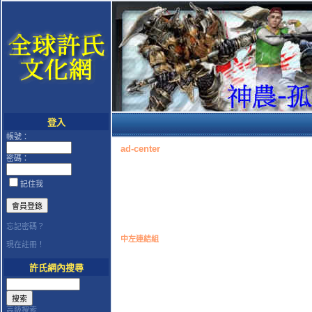
登入
帳號：
ad-center
密碼：
記住我
忘記密碼？
中左連結組
現在註冊！
許氏網內搜尋
高級搜索