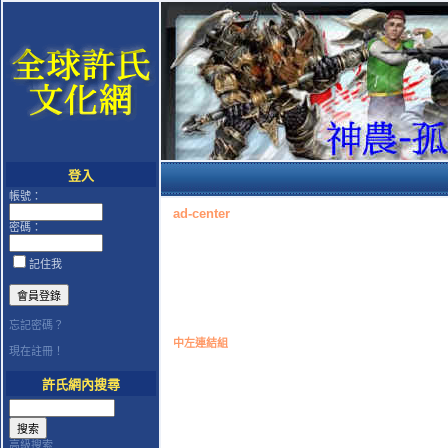
登入
帳號：
ad-center
密碼：
記住我
忘記密碼？
中左連結組
現在註冊！
許氏網內搜尋
高級搜索