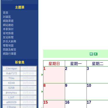
主選單
首頁
討論區
網路票選
網站連結
本家探討
省地族譜
友站新聞
許氏大辭典
導覽地圖
問題及解答
網路行事曆
新會員
星期日
星期一
星期二
1
2
3
JJernigan
04月10日
Xulp7172
04月10日
TGiu
04月04日
KD48
04月03日
8
9
10
S25B
03月31日
jimmyhsu
03月30日
L16T
03月27日
15
16
17
a882029
03月23日
CRome
03月21日