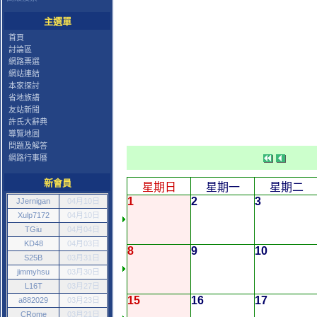
主選單
首頁
討論區
網路票選
網站連結
本家探討
省地族譜
友站新聞
許氏大辭典
導覽地圖
問題及解答
網路行事曆
新會員
星期日
星期一
星期二
1
2
3
JJernigan
04月10日
Xulp7172
04月10日
TGiu
04月04日
KD48
04月03日
8
9
10
S25B
03月31日
jimmyhsu
03月30日
L16T
03月27日
15
16
17
a882029
03月23日
CRome
03月21日