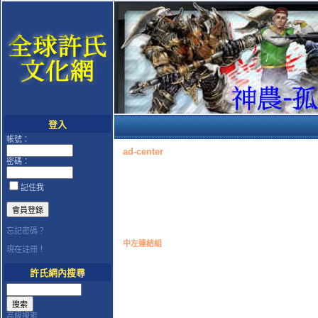
登入
帳號：
ad-center
密碼：
記住我
忘記密碼？
中左連結組
現在註冊！
許氏網內搜尋
高級搜索