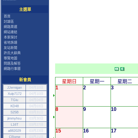
主選單
首頁
討論區
網路票選
網站連結
本家探討
省地族譜
友站新聞
許氏大辭典
導覽地圖
問題及解答
網路行事曆
新會員
星期日
星期一
星期二
1
2
3
JJernigan
04月10日
Xulp7172
04月10日
TGiu
04月04日
KD48
04月03日
8
9
10
S25B
03月31日
jimmyhsu
03月30日
L16T
03月27日
15
16
17
a882029
03月23日
CRome
03月21日