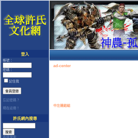
登入
帳號：
ad-center
密碼：
記住我
忘記密碼？
中左連結組
現在註冊！
許氏網內搜尋
高級搜索