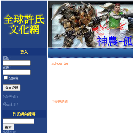
登入
帳號：
ad-center
密碼：
記住我
忘記密碼？
中左連結組
現在註冊！
許氏網內搜尋
高級搜索