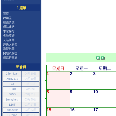
主選單
首頁
討論區
網路票選
網站連結
本家探討
省地族譜
友站新聞
許氏大辭典
導覽地圖
問題及解答
網路行事曆
新會員
星期日
星期一
星期二
1
2
3
JJernigan
04月10日
Xulp7172
04月10日
TGiu
04月04日
KD48
04月03日
8
9
10
S25B
03月31日
jimmyhsu
03月30日
L16T
03月27日
15
16
17
a882029
03月23日
CRome
03月21日