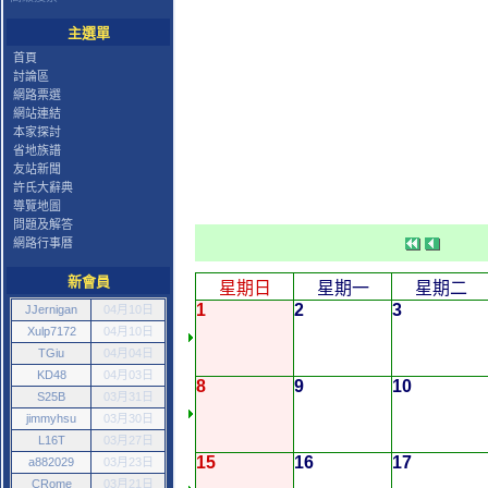
主選單
首頁
討論區
網路票選
網站連結
本家探討
省地族譜
友站新聞
許氏大辭典
導覽地圖
問題及解答
網路行事曆
新會員
星期日
星期一
星期二
1
2
3
JJernigan
04月10日
Xulp7172
04月10日
TGiu
04月04日
KD48
04月03日
8
9
10
S25B
03月31日
jimmyhsu
03月30日
L16T
03月27日
15
16
17
a882029
03月23日
CRome
03月21日