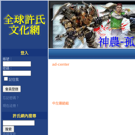
登入
帳號：
ad-center
密碼：
記住我
忘記密碼？
中左連結組
現在註冊！
許氏網內搜尋
高級搜索