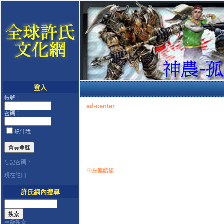
登入
帳號：
ad-center
密碼：
記住我
忘記密碼？
中左連結組
現在註冊！
許氏網內搜尋
高級搜索