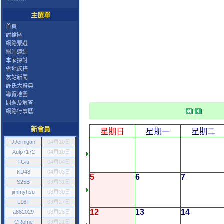
主選單
首頁
討論區
網路票選
網站連結
本家探討
省地族譜
友站新聞
許氏大辭典
導覽地圖
問題及解答
網路行事曆
新會員
星期日
星期一
星期二
JJernigan
04月10日
Xulp7172
04月10日
TGiu
04月04日
KD48
04月03日
5
6
7
S25B
03月31日
jimmyhsu
03月30日
L16T
03月27日
12
13
14
a882029
03月23日
CRome
03月21日