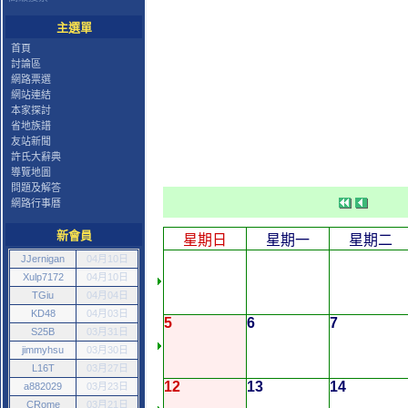
主選單
首頁
討論區
網路票選
網站連結
本家探討
省地族譜
友站新聞
許氏大辭典
導覽地圖
問題及解答
網路行事曆
新會員
星期日
星期一
星期二
JJernigan
04月10日
Xulp7172
04月10日
TGiu
04月04日
KD48
04月03日
5
6
7
S25B
03月31日
jimmyhsu
03月30日
L16T
03月27日
12
13
14
a882029
03月23日
CRome
03月21日