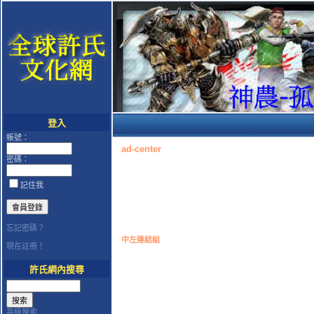
登入
帳號：
ad-center
密碼：
記住我
忘記密碼？
中左連結組
現在註冊！
許氏網內搜尋
高級搜索