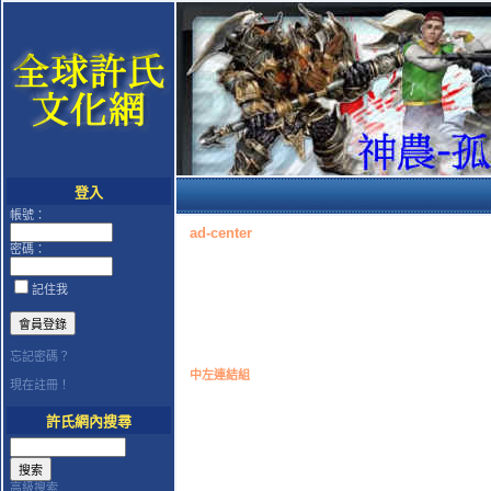
登入
帳號：
ad-center
密碼：
記住我
忘記密碼？
中左連結組
現在註冊！
許氏網內搜尋
高級搜索