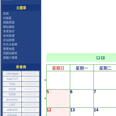
主選單
首頁
討論區
網路票選
網站連結
本家探討
省地族譜
友站新聞
許氏大辭典
導覽地圖
問題及解答
網路行事曆
新會員
星期日
星期一
星期二
JJernigan
04月10日
Xulp7172
04月10日
TGiu
04月04日
KD48
04月03日
5
6
7
S25B
03月31日
jimmyhsu
03月30日
L16T
03月27日
12
13
14
a882029
03月23日
CRome
03月21日