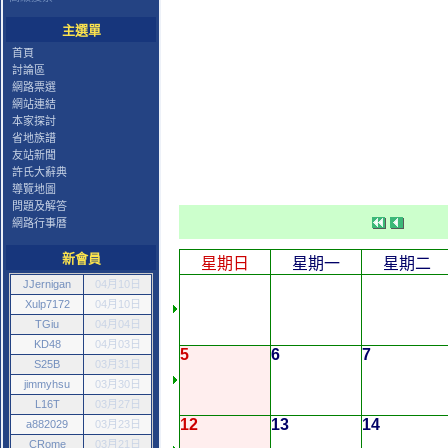
主選單
首頁
討論區
網路票選
網站連結
本家探討
省地族譜
友站新聞
許氏大辭典
導覽地圖
問題及解答
網路行事曆
新會員
星期日
星期一
星期二
JJernigan
04月10日
Xulp7172
04月10日
TGiu
04月04日
KD48
04月03日
5
6
7
S25B
03月31日
jimmyhsu
03月30日
L16T
03月27日
12
13
14
a882029
03月23日
CRome
03月21日