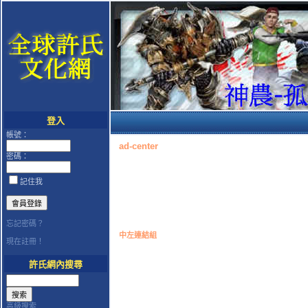
登入
帳號：
ad-center
密碼：
記住我
忘記密碼？
中左連結組
現在註冊！
許氏網內搜尋
高級搜索