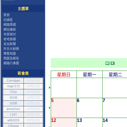
主選單
首頁
討論區
網路票選
網站連結
本家探討
省地族譜
友站新聞
許氏大辭典
導覽地圖
問題及解答
網路行事曆
新會員
星期日
星期一
星期二
JJernigan
04月10日
Xulp7172
04月10日
TGiu
04月04日
KD48
04月03日
5
6
7
S25B
03月31日
jimmyhsu
03月30日
L16T
03月27日
12
13
14
a882029
03月23日
CRome
03月21日