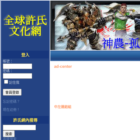
登入
帳號：
ad-center
密碼：
記住我
忘記密碼？
中左連結組
現在註冊！
許氏網內搜尋
高級搜索