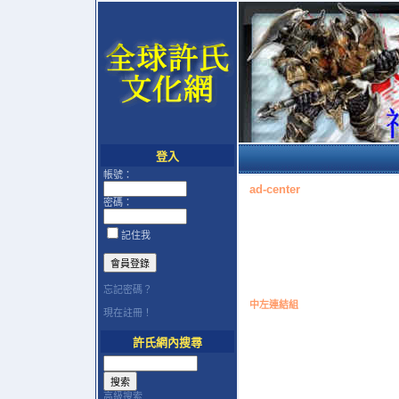
登入
帳號：
ad-center
密碼：
記住我
忘記密碼？
中左連結組
現在註冊！
許氏網內搜尋
高級搜索