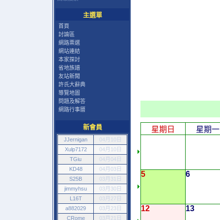
主選單
首頁
討論區
網路票選
網站連結
本家探討
省地族譜
友站新聞
許氏大辭典
導覽地圖
問題及解答
網路行事曆
新會員
星期日
星期一
JJernigan
04月10日
Xulp7172
04月10日
TGiu
04月04日
KD48
04月03日
5
6
S25B
03月31日
jimmyhsu
03月30日
L16T
03月27日
12
13
a882029
03月23日
CRome
03月21日