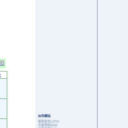
六
伙伴網站
雷斯提克LSTIC
文韜學院EKM