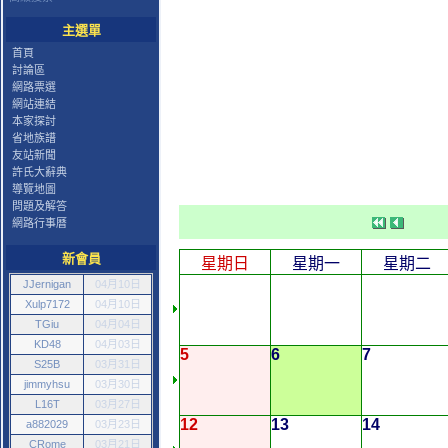
主選單
首頁
討論區
網路票選
網站連結
本家探討
省地族譜
友站新聞
許氏大辭典
導覽地圖
問題及解答
網路行事曆
新會員
星期日
星期一
星期二
JJernigan
04月10日
Xulp7172
04月10日
TGiu
04月04日
KD48
04月03日
5
6
7
S25B
03月31日
jimmyhsu
03月30日
L16T
03月27日
12
13
14
a882029
03月23日
CRome
03月21日