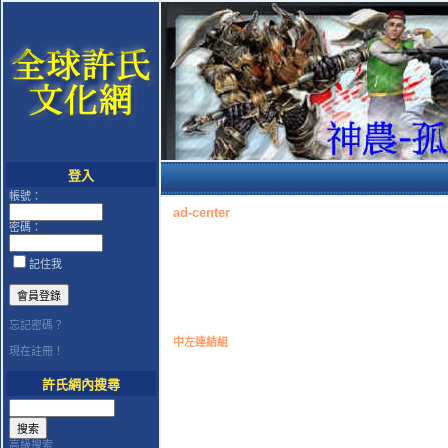
登入
帳號：
ad-center
密碼：
記住我
忘記密碼？
中左連結組
現在註冊！
許氏網內搜尋
高級搜索