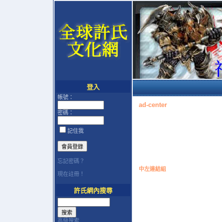
登入
帳號：
ad-center
密碼：
記住我
忘記密碼？
中左連結組
現在註冊！
許氏網內搜尋
高級搜索