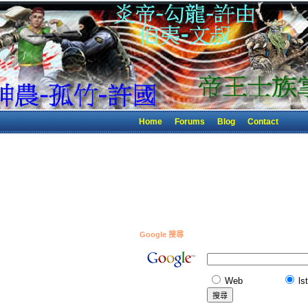
Home
Forums
Blog
Contact
Google 搜尋
Web
ls