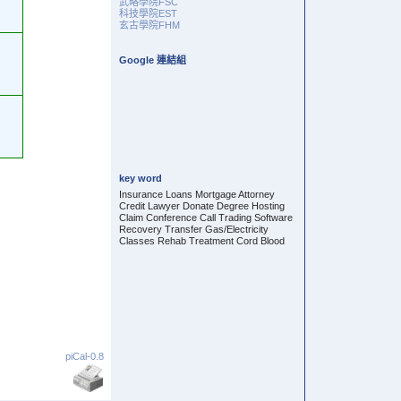
武略學院FSC
科技學院EST
玄古學院FHM
Google 連結組
key word
Insurance Loans Mortgage Attorney
Credit Lawyer Donate Degree Hosting
Claim Conference Call Trading Software
Recovery Transfer Gas/Electricity
Classes Rehab Treatment Cord Blood
piCal-0.8