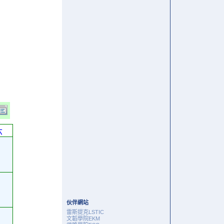
六
伙伴網站
雷斯提克LSTIC
文韜學院EKM