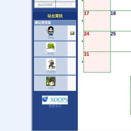
dio101868
03月19日
17
18
站台資訊
網站管理員
24
25
bing
andy
31
charlie
neil
推薦本站