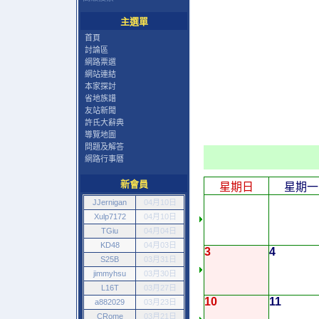
主選單
首頁
討論區
網路票選
網站連結
本家探討
省地族譜
友站新聞
許氏大辭典
導覽地圖
問題及解答
網路行事曆
新會員
星期日
星期一
JJernigan
04月10日
Xulp7172
04月10日
TGiu
04月04日
KD48
04月03日
3
4
S25B
03月31日
jimmyhsu
03月30日
L16T
03月27日
10
11
a882029
03月23日
CRome
03月21日