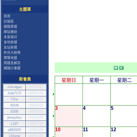
主選單
首頁
討論區
網路票選
網站連結
本家探討
省地族譜
友站新聞
許氏大辭典
導覽地圖
問題及解答
網路行事曆
新會員
星期日
星期一
星期二
JJernigan
04月10日
Xulp7172
04月10日
TGiu
04月04日
KD48
04月03日
3
4
5
S25B
03月31日
jimmyhsu
03月30日
L16T
03月27日
10
11
12
a882029
03月23日
CRome
03月21日