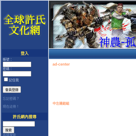
登入
帳號：
ad-center
密碼：
記住我
忘記密碼？
中左連結組
現在註冊！
許氏網內搜尋
高級搜索