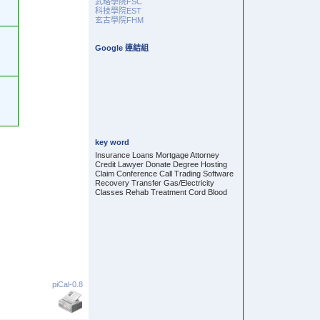
武略學院FSC
科技學院EST
玄古學院FHM
Google 連結組
key word
Insurance Loans Mortgage Attorney
Credit Lawyer Donate Degree Hosting
Claim Conference Call Trading Software
Recovery Transfer Gas/Electricity
Classes Rehab Treatment Cord Blood
piCal-0.8