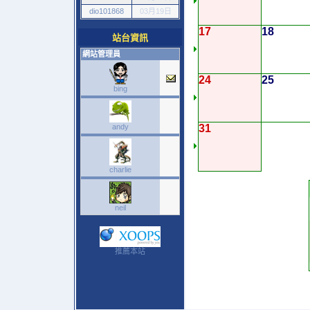
dio101868
03月19日
17
18
站台資訊
網站管理員
24
25
bing
andy
31
charlie
neil
推薦本站