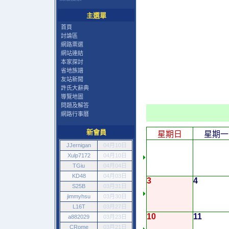
主選單
首頁
討論區
網路票選
網站連結
本家探討
省地族譜
友站新聞
許氏大辭典
導覽地圖
問題及解答
網路行事曆
新會員
星期日
星期一
JJernigan
04月10日
Xulp7172
04月10日
TGiu
04月04日
KD48
04月03日
3
4
S25B
03月31日
jimmyhsu
03月30日
L16T
03月27日
10
11
a882029
03月23日
CRome
03月21日