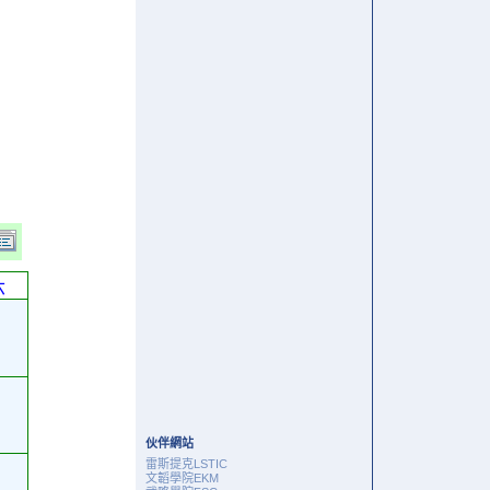
六
伙伴網站
雷斯提克LSTIC
文韜學院EKM