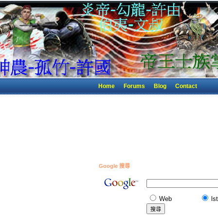
Home
Forums
Blog
Contact
Google 搜尋
Web
ls