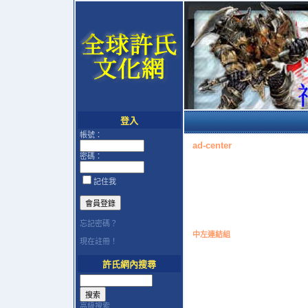
登入
帳號：
ad-center
密碼：
記住我
忘記密碼？
中左連結組
現在註冊！
許氏網內搜尋
高級搜索