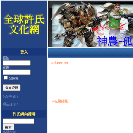
登入
帳號：
ad-center
密碼：
記住我
忘記密碼？
中左連結組
現在註冊！
許氏網內搜尋
高級搜索