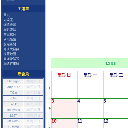
主選單
首頁
討論區
網路票選
網站連結
本家探討
省地族譜
友站新聞
許氏大辭典
導覽地圖
問題及解答
網路行事曆
新會員
星期日
星期一
星期二
JJernigan
04月10日
Xulp7172
04月10日
TGiu
04月04日
KD48
04月03日
3
4
5
S25B
03月31日
jimmyhsu
03月30日
L16T
03月27日
10
11
12
a882029
03月23日
CRome
03月21日