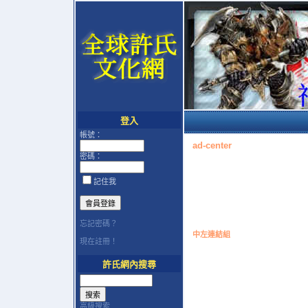
登入
帳號：
ad-center
密碼：
記住我
忘記密碼？
中左連結組
現在註冊！
許氏網內搜尋
高級搜索