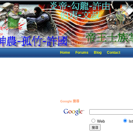
Home
Forums
Blog
Contact
Google 搜尋
Web
ls