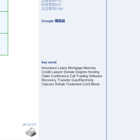
武略學院FSC
科技學院EST
玄古學院FHM
Google 連結組
key word
Insurance Loans Mortgage Attorney
Credit Lawyer Donate Degree Hosting
Claim Conference Call Trading Software
Recovery Transfer Gas/Electricity
Classes Rehab Treatment Cord Blood
piCal-0.8