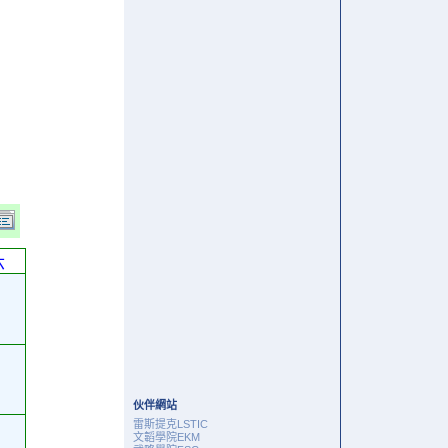
六
伙伴網站
雷斯提克LSTIC
文韜學院EKM