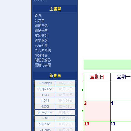
主選單
首頁
討論區
網路票選
網站連結
本家探討
省地族譜
友站新聞
許氏大辭典
導覽地圖
問題及解答
網路行事曆
新會員
星期日
星期一
JJernigan
04月10日
Xulp7172
04月10日
TGiu
04月04日
KD48
04月03日
3
4
S25B
03月31日
jimmyhsu
03月30日
L16T
03月27日
10
11
a882029
03月23日
CRome
03月21日