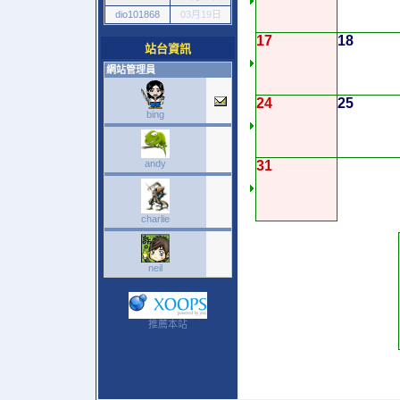
dio101868
03月19日
17
18
站台資訊
網站管理員
24
25
bing
andy
31
charlie
neil
推薦本站