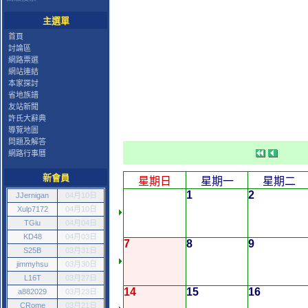
主選單
首頁
討論區
網路票選
網站連結
本家探討
省地族譜
友站新聞
許氏大辭典
導覽地圖
問題及解答
網路行事曆
新會員
星期日
星期一
星期二
1
2
JJernigan
04月10日
Xulp7172
04月10日
TGiu
04月04日
KD48
04月03日
7
8
9
S25B
03月31日
jimmyhsu
03月30日
L16T
03月27日
14
15
16
a882029
03月23日
CRome
03月21日