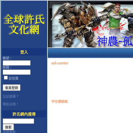
登入
帳號：
ad-center
密碼：
記住我
忘記密碼？
中左連結組
現在註冊！
許氏網內搜尋
高級搜索