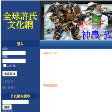
登入
帳號：
ad-center
密碼：
記住我
忘記密碼？
中左連結組
現在註冊！
許氏網內搜尋
高級搜索