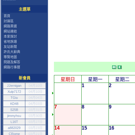
主選單
首頁
討論區
網路票選
網站連結
本家探討
省地族譜
友站新聞
許氏大辭典
導覽地圖
問題及解答
網路行事曆
新會員
星期日
星期一
星期二
1
2
JJernigan
04月10日
Xulp7172
04月10日
TGiu
04月04日
KD48
04月03日
7
8
9
S25B
03月31日
jimmyhsu
03月30日
L16T
03月27日
14
15
16
a882029
03月23日
CRome
03月21日