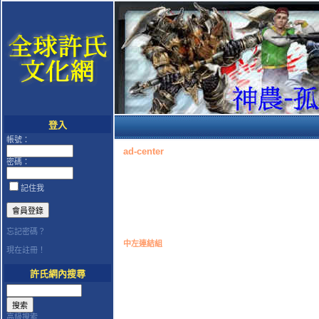
登入
帳號：
ad-center
密碼：
記住我
忘記密碼？
中左連結組
現在註冊！
許氏網內搜尋
高級搜索