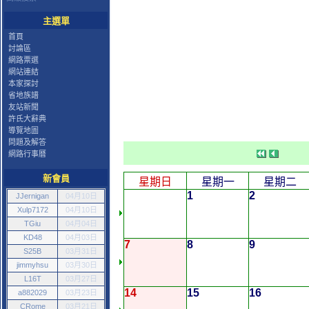
主選單
首頁
討論區
網路票選
網站連結
本家探討
省地族譜
友站新聞
許氏大辭典
導覽地圖
問題及解答
網路行事曆
新會員
星期日
星期一
星期二
1
2
JJernigan
04月10日
Xulp7172
04月10日
TGiu
04月04日
KD48
04月03日
7
8
9
S25B
03月31日
jimmyhsu
03月30日
L16T
03月27日
14
15
16
a882029
03月23日
CRome
03月21日