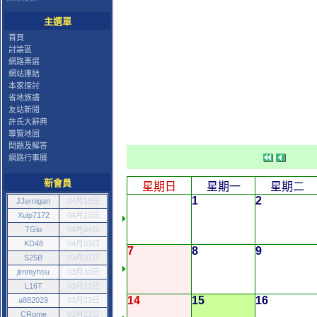
主選單
首頁
討論區
網路票選
網站連結
本家探討
省地族譜
友站新聞
許氏大辭典
導覽地圖
問題及解答
網路行事曆
新會員
星期日
星期一
星期二
1
2
JJernigan
04月10日
Xulp7172
04月10日
TGiu
04月04日
KD48
04月03日
7
8
9
S25B
03月31日
jimmyhsu
03月30日
L16T
03月27日
14
15
16
a882029
03月23日
CRome
03月21日