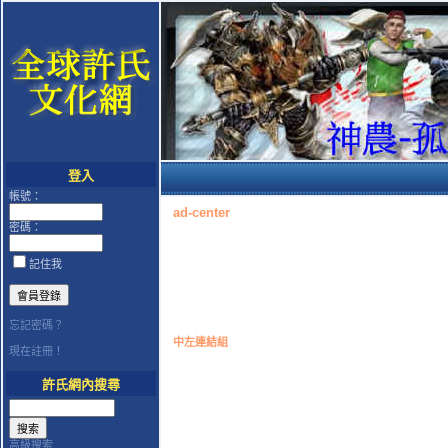
登入
帳號：
ad-center
密碼：
記住我
忘記密碼？
中左連結組
現在註冊！
許氏網內搜尋
高級搜索