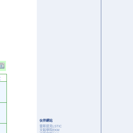
六
伙伴網站
雷斯提克LSTIC
文韜學院EKM