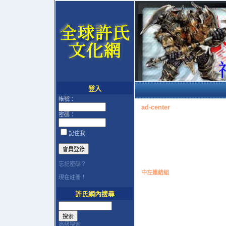
登入
帳號：
ad-center
密碼：
記住我
忘記密碼？
中左連結組
現在註冊！
許氏網內搜尋
高級搜索