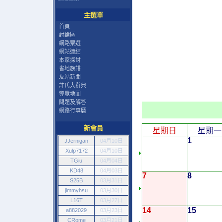
主選單
首頁
討論區
網路票選
網站連結
本家探討
省地族譜
友站新聞
許氏大辭典
導覽地圖
問題及解答
網路行事曆
新會員
星期日
星期一
1
JJernigan
04月10日
Xulp7172
04月10日
TGiu
04月04日
KD48
04月03日
7
8
S25B
03月31日
jimmyhsu
03月30日
L16T
03月27日
14
15
a882029
03月23日
CRome
03月21日