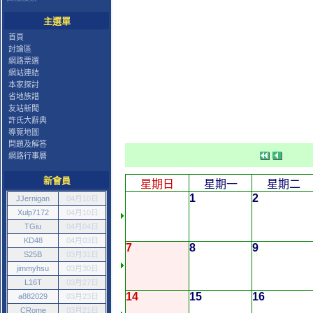
主選單
首頁
討論區
網路票選
網站連結
本家探討
省地族譜
友站新聞
許氏大辭典
導覽地圖
問題及解答
網路行事曆
新會員
星期日
星期一
星期二
1
2
JJernigan
04月10日
Xulp7172
04月10日
TGiu
04月04日
KD48
04月03日
7
8
9
S25B
03月31日
jimmyhsu
03月30日
L16T
03月27日
14
15
16
a882029
03月23日
CRome
03月21日