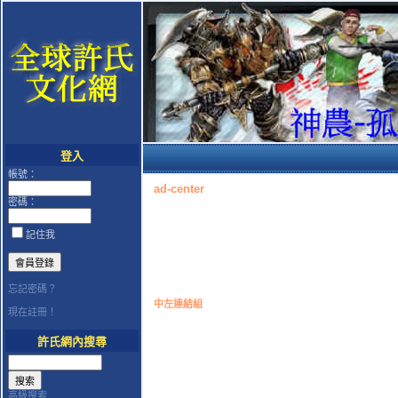
登入
帳號：
ad-center
密碼：
記住我
忘記密碼？
中左連結組
現在註冊！
許氏網內搜尋
高級搜索