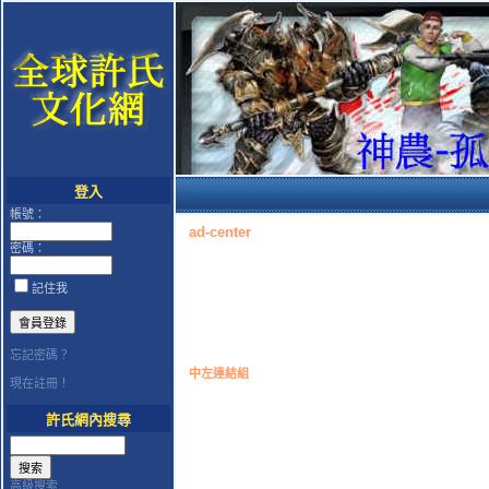
登入
帳號：
ad-center
密碼：
記住我
忘記密碼？
中左連結組
現在註冊！
許氏網內搜尋
高級搜索