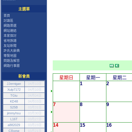
主選單
首頁
討論區
網路票選
網站連結
本家探討
省地族譜
友站新聞
許氏大辭典
導覽地圖
問題及解答
網路行事曆
新會員
星期日
星期一
星期二
1
2
JJernigan
04月10日
Xulp7172
04月10日
TGiu
04月04日
KD48
04月03日
7
8
9
S25B
03月31日
jimmyhsu
03月30日
L16T
03月27日
14
15
16
a882029
03月23日
CRome
03月21日