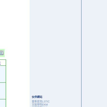
六
伙伴網站
雷斯提克LSTIC
文韜學院EKM