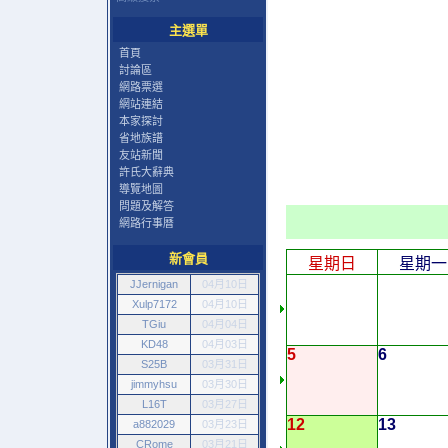
主選單
首頁
討論區
網路票選
網站連結
本家探討
省地族譜
友站新聞
許氏大辭典
導覽地圖
問題及解答
網路行事曆
新會員
星期日
星期一
JJernigan
04月10日
Xulp7172
04月10日
TGiu
04月04日
KD48
04月03日
5
6
S25B
03月31日
jimmyhsu
03月30日
L16T
03月27日
12
13
a882029
03月23日
CRome
03月21日