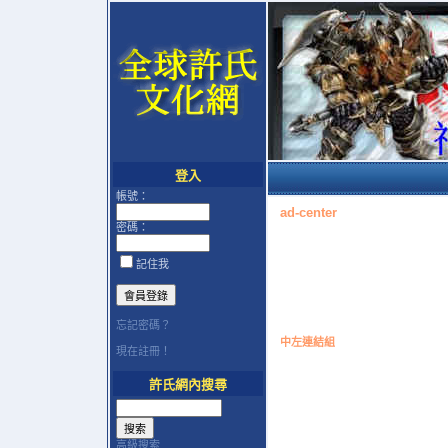
登入
帳號：
ad-center
密碼：
記住我
忘記密碼？
中左連結組
現在註冊！
許氏網內搜尋
高級搜索