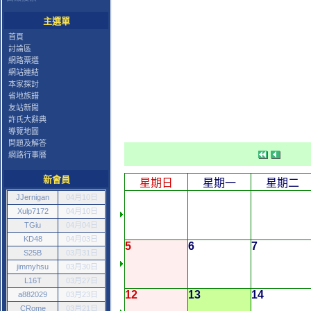
主選單
首頁
討論區
網路票選
網站連結
本家探討
省地族譜
友站新聞
許氏大辭典
導覽地圖
問題及解答
網路行事曆
新會員
星期日
星期一
星期二
JJernigan
04月10日
Xulp7172
04月10日
TGiu
04月04日
KD48
04月03日
5
6
7
S25B
03月31日
jimmyhsu
03月30日
L16T
03月27日
12
13
14
a882029
03月23日
CRome
03月21日