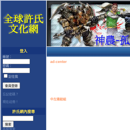
登入
帳號：
ad-center
密碼：
記住我
忘記密碼？
中左連結組
現在註冊！
許氏網內搜尋
高級搜索