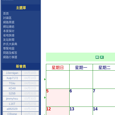
主選單
首頁
討論區
網路票選
網站連結
本家探討
省地族譜
友站新聞
許氏大辭典
導覽地圖
問題及解答
網路行事曆
新會員
星期日
星期一
星期二
JJernigan
04月10日
Xulp7172
04月10日
TGiu
04月04日
KD48
04月03日
5
6
7
S25B
03月31日
jimmyhsu
03月30日
L16T
03月27日
12
13
14
a882029
03月23日
CRome
03月21日