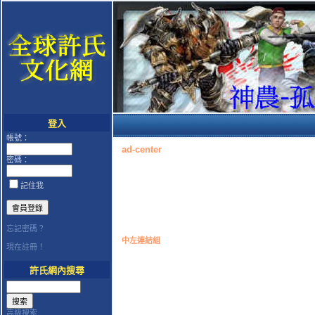
登入
帳號：
ad-center
密碼：
記住我
忘記密碼？
中左連結組
現在註冊！
許氏網內搜尋
高級搜索