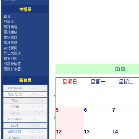
主選單
首頁
討論區
網路票選
網站連結
本家探討
省地族譜
友站新聞
許氏大辭典
導覽地圖
問題及解答
網路行事曆
新會員
星期日
星期一
星期二
JJernigan
04月10日
Xulp7172
04月10日
TGiu
04月04日
KD48
04月03日
5
6
7
S25B
03月31日
jimmyhsu
03月30日
L16T
03月27日
12
13
14
a882029
03月23日
CRome
03月21日