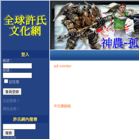
登入
帳號：
ad-center
密碼：
記住我
忘記密碼？
中左連結組
現在註冊！
許氏網內搜尋
高級搜索