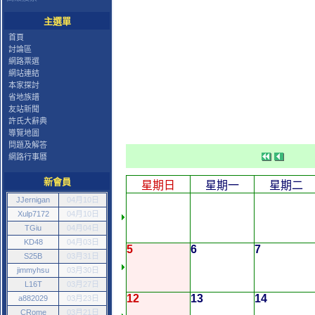
主選單
首頁
討論區
網路票選
網站連結
本家探討
省地族譜
友站新聞
許氏大辭典
導覽地圖
問題及解答
網路行事曆
新會員
星期日
星期一
星期二
JJernigan
04月10日
Xulp7172
04月10日
TGiu
04月04日
KD48
04月03日
5
6
7
S25B
03月31日
jimmyhsu
03月30日
L16T
03月27日
12
13
14
a882029
03月23日
CRome
03月21日