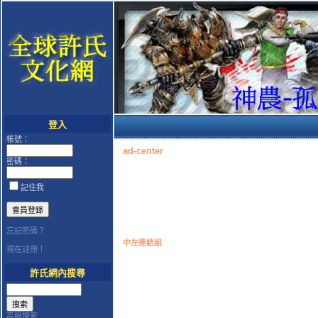
登入
帳號：
ad-center
密碼：
記住我
忘記密碼？
中左連結組
現在註冊！
許氏網內搜尋
高級搜索