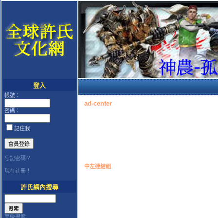
登入
帳號：
ad-center
密碼：
記住我
忘記密碼？
中左連結組
現在註冊！
許氏網內搜尋
高級搜索