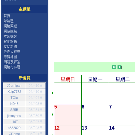
主選單
首頁
討論區
網路票選
網站連結
本家探討
省地族譜
友站新聞
許氏大辭典
導覽地圖
問題及解答
網路行事曆
新會員
星期日
星期一
星期二
JJernigan
04月10日
Xulp7172
04月10日
TGiu
04月04日
KD48
04月03日
5
6
7
S25B
03月31日
jimmyhsu
03月30日
L16T
03月27日
12
13
14
a882029
03月23日
CRome
03月21日