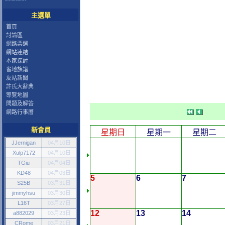
主選單
首頁
討論區
網路票選
網站連結
本家探討
省地族譜
友站新聞
許氏大辭典
導覽地圖
問題及解答
網路行事曆
新會員
星期日
星期一
星期二
JJernigan
04月10日
Xulp7172
04月10日
TGiu
04月04日
KD48
04月03日
5
6
7
S25B
03月31日
jimmyhsu
03月30日
L16T
03月27日
12
13
14
a882029
03月23日
CRome
03月21日