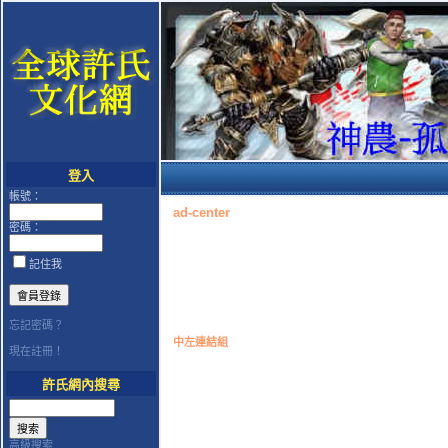
登入
帳號：
ad-center
密碼：
記住我
忘記密碼？
中左連結組
現在註冊！
許氏網內搜尋
高級搜索