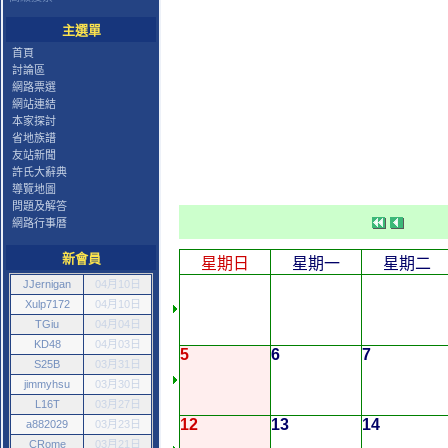
主選單
首頁
討論區
網路票選
網站連結
本家探討
省地族譜
友站新聞
許氏大辭典
導覽地圖
問題及解答
網路行事曆
新會員
星期日
星期一
星期二
JJernigan
04月10日
Xulp7172
04月10日
TGiu
04月04日
KD48
04月03日
5
6
7
S25B
03月31日
jimmyhsu
03月30日
L16T
03月27日
12
13
14
a882029
03月23日
CRome
03月21日