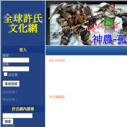
登入
帳號：
ad-center
密碼：
記住我
忘記密碼？
中左連結組
現在註冊！
許氏網內搜尋
高級搜索