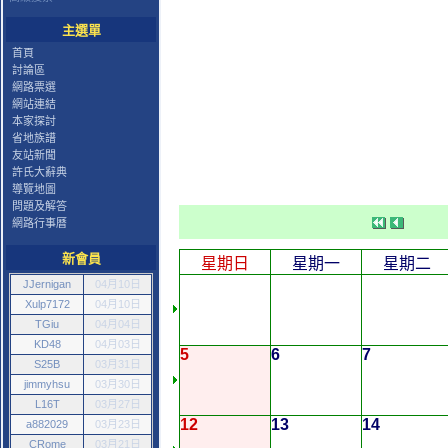
主選單
首頁
討論區
網路票選
網站連結
本家探討
省地族譜
友站新聞
許氏大辭典
導覽地圖
問題及解答
網路行事曆
新會員
星期日
星期一
星期二
JJernigan
04月10日
Xulp7172
04月10日
TGiu
04月04日
KD48
04月03日
5
6
7
S25B
03月31日
jimmyhsu
03月30日
L16T
03月27日
12
13
14
a882029
03月23日
CRome
03月21日