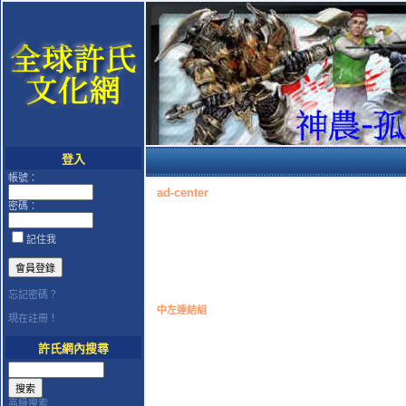
登入
帳號：
ad-center
密碼：
記住我
忘記密碼？
中左連結組
現在註冊！
許氏網內搜尋
高級搜索