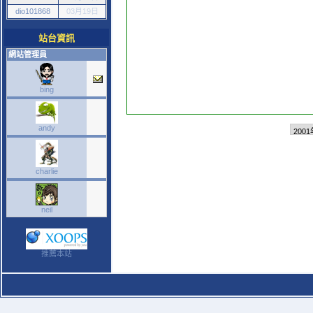
dio101868
03月19日
站台資訊
網站管理員
bing
andy
charlie
neil
推薦本站