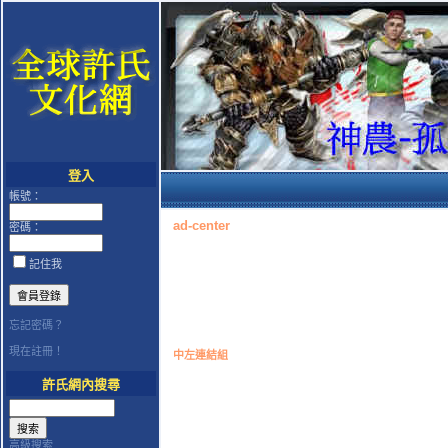
登入
帳號：
ad-center
密碼：
記住我
忘記密碼？
現在註冊！
中左連結組
許氏網內搜尋
高級搜索