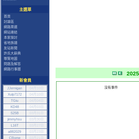
主選單
首頁
討論區
網路票選
網站連結
本家探討
省地族譜
友站新聞
許氏大辭典
導覽地圖
問題及解答
網路行事曆
202
新會員
沒有事件
JJernigan
04月10日
Xulp7172
04月10日
TGiu
04月04日
KD48
04月03日
S25B
03月31日
jimmyhsu
03月30日
L16T
03月27日
a882029
03月23日
CRome
03月21日