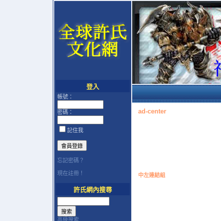
登入
帳號：
ad-center
密碼：
記住我
忘記密碼？
現在註冊！
中左連結組
許氏網內搜尋
高級搜索