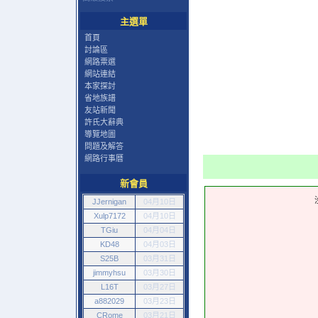
主選單
首頁
討論區
網路票選
網站連結
本家探討
省地族譜
友站新聞
許氏大辭典
導覽地圖
問題及解答
網路行事曆
新會員
JJernigan
04月10日
Xulp7172
04月10日
TGiu
04月04日
KD48
04月03日
S25B
03月31日
jimmyhsu
03月30日
L16T
03月27日
a882029
03月23日
CRome
03月21日