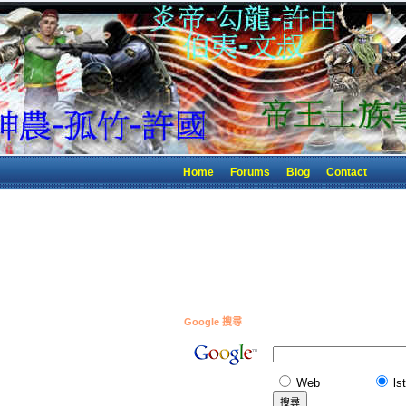
Home
Forums
Blog
Contact
Google 搜尋
Web
ls