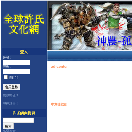
登入
帳號：
ad-center
密碼：
記住我
忘記密碼？
現在註冊！
中左連結組
許氏網內搜尋
高級搜索