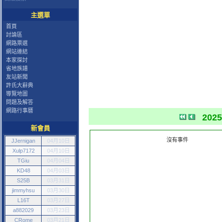
主選單
首頁
討論區
網路票選
網站連結
本家探討
省地族譜
友站新聞
許氏大辭典
導覽地圖
問題及解答
網路行事曆
202
新會員
沒有事件
JJernigan
04月10日
Xulp7172
04月10日
TGiu
04月04日
KD48
04月03日
S25B
03月31日
jimmyhsu
03月30日
L16T
03月27日
a882029
03月23日
CRome
03月21日