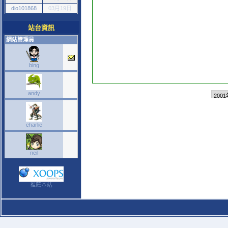
dio101868
03月19日
站台資訊
網站管理員
bing
andy
charlie
neil
推薦本站