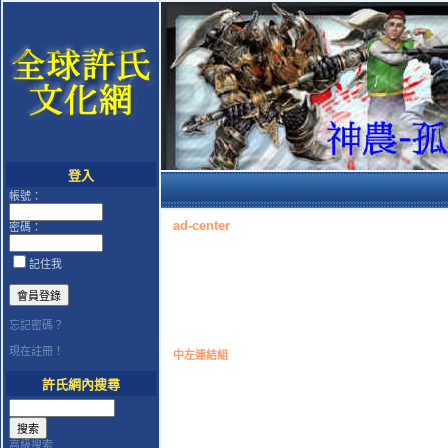
登入
帳號：
ad-center
密碼：
記住我
忘記密碼？
現在註冊！
中左連結組
許氏網內搜尋
高級搜索