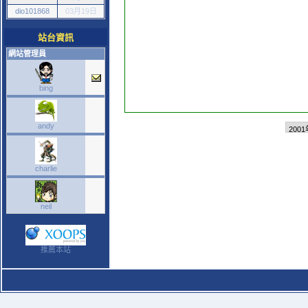
dio101868
03月19日
站台資訊
網站管理員
bing
andy
charlie
neil
推薦本站