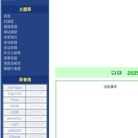
主選單
首頁
討論區
網路票選
網站連結
本家探討
省地族譜
友站新聞
許氏大辭典
導覽地圖
問題及解答
網路行事曆
202
新會員
沒有事件
JJernigan
04月10日
Xulp7172
04月10日
TGiu
04月04日
KD48
04月03日
S25B
03月31日
jimmyhsu
03月30日
L16T
03月27日
a882029
03月23日
CRome
03月21日