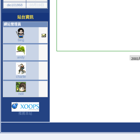
dio101868
03月19日
站台資訊
網站管理員
bing
andy
charlie
neil
推薦本站