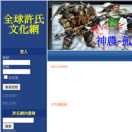
登入
帳號：
ad-center
密碼：
記住我
忘記密碼？
現在註冊！
中左連結組
許氏網內搜尋
高級搜索