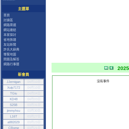
主選單
首頁
討論區
網路票選
網站連結
本家探討
省地族譜
友站新聞
許氏大辭典
導覽地圖
問題及解答
網路行事曆
202
新會員
沒有事件
JJernigan
04月10日
Xulp7172
04月10日
TGiu
04月04日
KD48
04月03日
S25B
03月31日
jimmyhsu
03月30日
L16T
03月27日
a882029
03月23日
CRome
03月21日